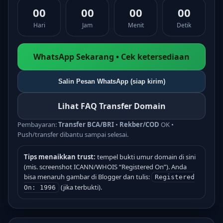
00
00
00
00
Hari
Jam
Menit
Detik
WhatsApp Sekarang • Cek ketersediaan
Salin Pesan WhatsApp (siap kirim)
Lihat FAQ Transfer Domain
Pembayaran:
Transfer BCA/BRI
•
Rekber/COD
OK •
Push/transfer dibantu sampai selesai.
Tips menaikkan trust:
tempel bukti umur domain di sini
(mis. screenshot ICANN/WHOIS “Registered On”). Anda
bisa menaruh gambar di Blogger dan tulis:
Registered
(jika terbukti).
On: 1996