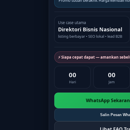
Promo sudah berakhir. Harga kembali no
Use case utama
Direktori Bisnis Nasional
listing berbayar • SEO lokal • lead B2B
⚡ Siapa cepat dapat — amankan sebe
00
00
Hari
Jam
WhatsApp Sekarang
Salin Pesan Wha
Lihat FAQ T