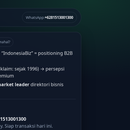
WhatsApp:
+6281513001300
mahal?
 “IndonesiaBiz” = positioning B2B
klaim: sejak 1996) → persepsi
remium
arket leader
direktori bisnis
81513001300
. Siap transaksi hari ini.