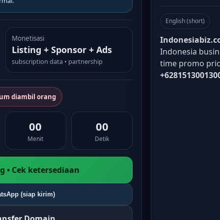
rmal.
English (short)
Monetisasi
Indonesiabiz.
Listing + Sponsor + Ads
Indonesia busine
subscription data • partnership
time promo pric
+628151300130
lum diambil orang
00
00
Menit
Detik
 • Cek ketersediaan
tsApp (siap kirim)
ransfer Domain