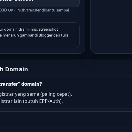
COD
OK • Push/transfer dibantu sampai
r domain di sini (mis. screenshot
 menaruh gambar di Blogger dan tulis:
.
sh Domain
transfer” domain?
istrar yang sama (paling cepat).
strar lain (butuh EPP/Auth).