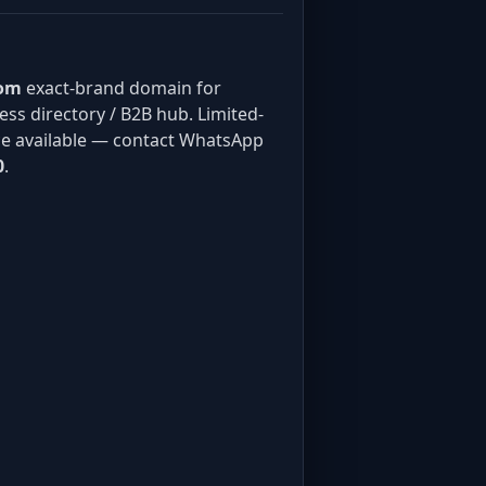
com
exact-brand domain for
ss directory / B2B hub. Limited-
e available — contact WhatsApp
0
.