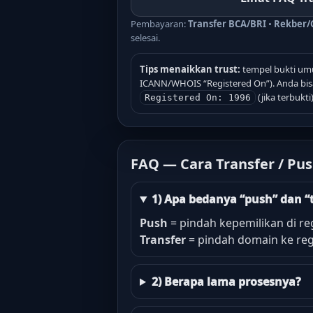
Pembayaran:
Transfer BCA/BRI
•
Rekber/
selesai.
Tips menaikkan trust:
tempel bukti umu
ICANN/WHOIS “Registered On”). Anda bisa
(jika terbukti)
Registered On: 1996
FAQ — Cara Transfer / Pu
1) Apa bedanya “push” dan “
Push
= pindah kepemilikan di reg
Transfer
= pindah domain ke regi
2) Berapa lama prosesnya?