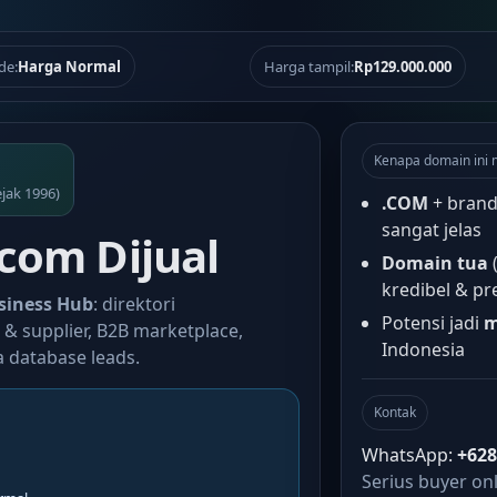
de:
Harga Normal
Harga tampil:
Rp129.000.000
Kenapa domain ini 
ejak 1996)
.COM
+ brand
sangat jelas
com Dijual
Domain tua
(
kredibel & p
siness Hub
: direktori
Potensi jadi
m
& supplier, B2B marketplace,
Indonesia
 database leads.
Kontak
WhatsApp:
+62
Serius buyer only