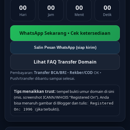
00
00
00
00
Hari
Jam
Menit
Detik
WhatsApp Sekarang • Cek ketersediaan
Salin Pesan WhatsApp (siap kirim)
Lihat FAQ Transfer Domain
Pembayaran:
Transfer BCA/BRI
•
Rekber/COD
OK •
Push/transfer dibantu sampai selesai.
Tips menaikkan trust:
tempel bukti umur domain di sini
(mis. screenshot ICANN/WHOIS “Registered On”). Anda
bisa menaruh gambar di Blogger dan tulis:
Registered
(jika terbukti).
On: 1996