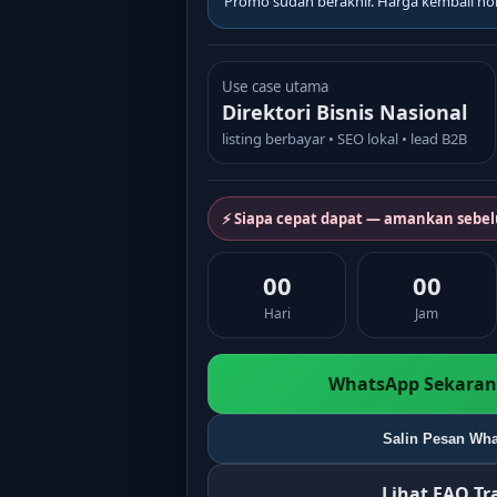
Promo sudah berakhir. Harga kembali no
Use case utama
Direktori Bisnis Nasional
listing berbayar • SEO lokal • lead B2B
⚡ Siapa cepat dapat — amankan sebe
00
00
Hari
Jam
WhatsApp Sekarang
Salin Pesan Wha
Lihat FAQ T