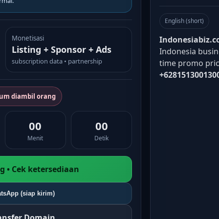
rmal.
English (short)
Monetisasi
Indonesiabiz.
Listing + Sponsor + Ads
Indonesia busine
subscription data • partnership
time promo pric
+628151300130
lum diambil orang
00
00
Menit
Detik
 • Cek ketersediaan
tsApp (siap kirim)
ransfer Domain