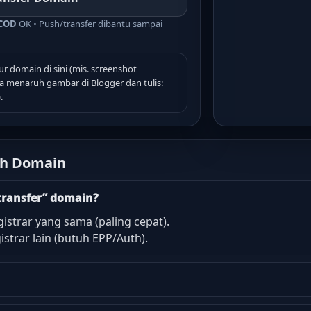
COD
OK • Push/transfer dibantu sampai
r domain di sini (mis. screenshot
 menaruh gambar di Blogger dan tulis:
.
sh Domain
transfer” domain?
istrar yang sama (paling cepat).
strar lain (butuh EPP/Auth).