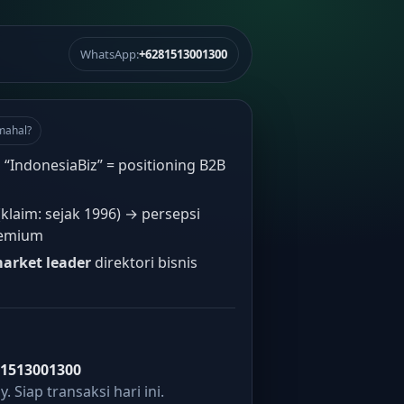
WhatsApp:
+6281513001300
mahal?
 “IndonesiaBiz” = positioning B2B
klaim: sejak 1996) → persepsi
remium
arket leader
direktori bisnis
81513001300
. Siap transaksi hari ini.