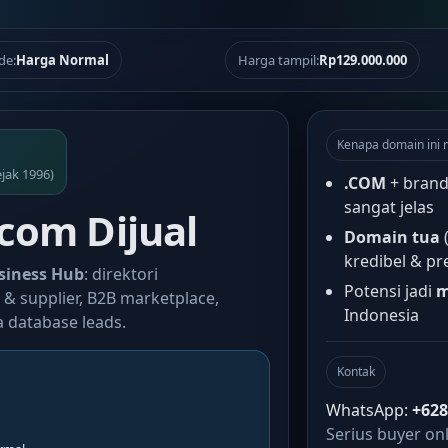
de:
Harga Normal
Harga tampil:
Rp129.000.000
Kenapa domain ini 
ejak 1996)
.COM
+ brand
sangat jelas
com Dijual
Domain tua
(
kredibel & p
siness Hub
: direktori
Potensi jadi
m
& supplier, B2B marketplace,
Indonesia
 database leads.
Kontak
WhatsApp:
+62
Serius buyer only