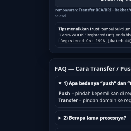
Pembayaran:
Transfer BCA/BRI
•
Rekber/
selesai.
Tips menaikkan trust:
tempel bukti umu
ICANN/WHOIS “Registered On”). Anda bisa
(jika terbukti)
Registered On: 1996
FAQ — Cara Transfer / Pu
1) Apa bedanya “push” dan “
Push
= pindah kepemilikan di reg
Transfer
= pindah domain ke regi
2) Berapa lama prosesnya?