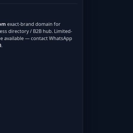
com
exact-brand domain for
ss directory / B2B hub. Limited-
e available — contact WhatsApp
0
.