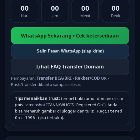
00
00
00
00
Hari
Jam
Menit
Detik
WhatsApp Sekarang • Cek ketersediaan
Salin Pesan WhatsApp (siap kirim)
Lihat FAQ Transfer Domain
Pembayaran:
Transfer BCA/BRI
•
Rekber/COD
OK •
Push/transfer dibantu sampai selesai.
Tips menaikkan trust:
tempel bukti umur domain di sini
(mis. screenshot ICANN/WHOIS “Registered On”). Anda
bisa menaruh gambar di Blogger dan tulis:
Registered
(jika terbukti).
On: 1996